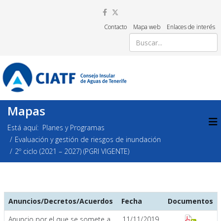
Contacto
Mapa web
Enlaces de interés
Mapas
Está aquí:
Planes y Programas
Evaluación y gestión de riesgos de inundación
2º ciclo (2021 – 2027) (PGRI VIGENTE)
Anuncios/Decretos/Acuerdos
Fecha
Documentos
Anuncio por el que se somete a
11/11/2019