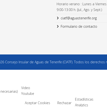
Horario verano : Lunes a Viernes
9:00-13:00 h. (Jul., Ago. y Sept.)
ciatf@aguastenerife.org
Formulario de contacto
6 Consejo Insular de Aguas de Tenerife (CIATF). Todos los derechos 
Video
 necesarias)
Youtube
Estadísticas
Aceptar Cookies
Rechazar
Analytics