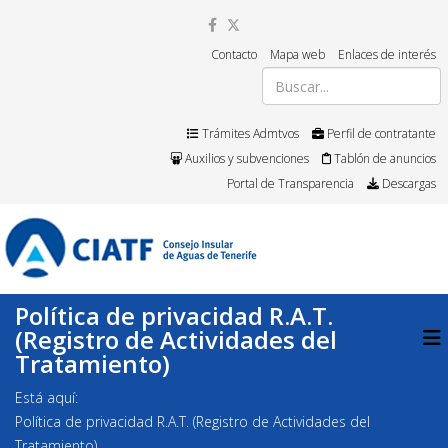
Contacto
Mapa web
Enlaces de interés
Trámites Admtvos
Perfil de contratante
Auxilios y subvenciones
Tablón de anuncios
Portal de Transparencia
Descargas
Política de privacidad R.A.T.
(Registro de Actividades del
Tratamiento)
Está aquí:
Política de privacidad R.A.T. (Registro de Actividades del
Tratamiento)