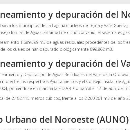
aneamiento y depuración del N
arca los municipios de La Laguna (núcleos de Tejina y Valle Guerra),
nsejo Insular de Aguas. En virtud de dicho convenio, el sistema es ges
neamiento 1.689.599 m3 de aguas residuales procedentes de los tres 
 de los cuales se han depurado biológicamente 899.862 m3.
neamiento y depuración del Val
aneamiento y Depuración de Aguas Residuales del Valle de la Orotava –
scrito entre los respectivos Ayuntamientos y el Consejo Insular de Agu
2004, poniéndose en marcha la E.D.A.R. Comarcal el 17 de abril del m
al de 2.182.415 metros cúbicos, frente a los 2.260.261 m3 del año 2
o Urbano del Noroeste (AUNO)