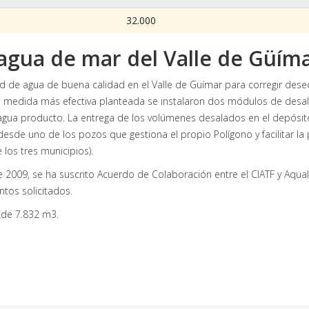
32.000
 agua de mar del Valle de Güíma
ad de agua de buena calidad en el Valle de Güímar para corregir deseq
edida más efectiva planteada se instalaron dos módulos de desalació
ua producto. La entrega de los volúmenes desalados en el depósito 
desde uno de los pozos que gestiona el propio Polígono y facilitar la 
los tres municipios).
009, se ha suscrito Acuerdo de Colaboración entre el CIATF y Aqualia 
tos solicitados.
 de 7.832 m3.