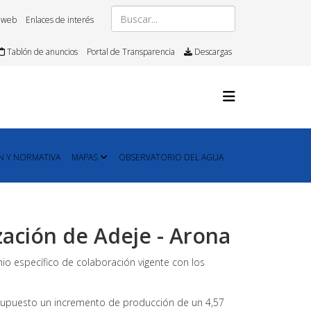
 web
Enlaces de interés
Tablón de anuncios
Portal de Transparencia
Descargas
N Y NORMATIVA
MAPAS
OBSERVATORIO DEL AGUA
zación de Adeje - Arona
nio específico de colaboración vigente con los
 supuesto un incremento de producción de un 4,57