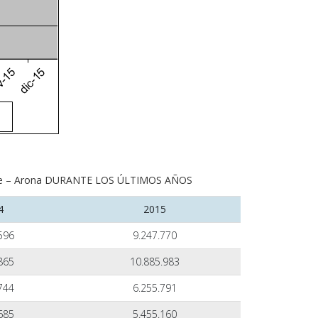
deje – Arona DURANTE LOS ÚLTIMOS AÑOS
4
2015
596
9.247.770
865
10.885.983
744
6.255.791
685
5.455.160