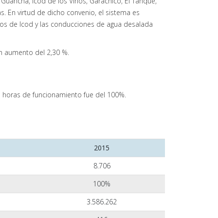
Guancha, Icod de los Vinos, Garachico, El Tanque,
s. En virtud de dicho convenio, el sistema es
ltos de Icod y las conducciones de agua desalada
un aumento del 2,30 %.
n horas de funcionamiento fue del 100%.
2015
8.706
100%
3.586.262