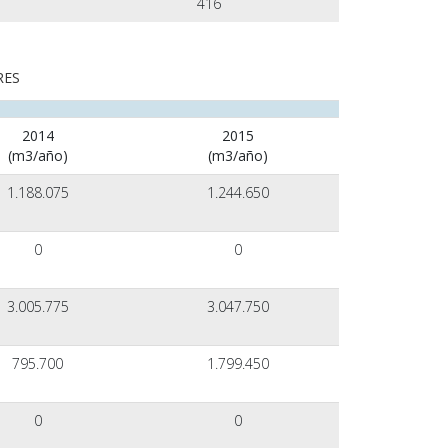
416
RES
2014
2015
(m3/año)
(m3/año)
1.188.075
1.244.650
0
0
3.005.775
3.047.750
795.700
1.799.450
0
0