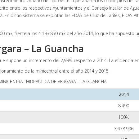
bastecimiento Urbano del Noroeste –que abarca los municipios de La 
scrito entre los respectivos Ayuntamientos y el Consejo Insular de Agua
2. En dicho sistema se explotan las EDAS de Cruz de Tarifes, EDAS A
400 m3, frente a los 4.193.850 m3 del año 2014, lo que ha supuesto 
ergara – La Guancha
ue supone un incremento del 2,99% respecto a 2014. La eficiencia e
ncionamiento de la minicentral entre el año 2014 y 2015:
MINICENTRAL HIDRAÚLICA DE VERGARA – LA GUANCHA
2014
8.490
100%
3.478.906