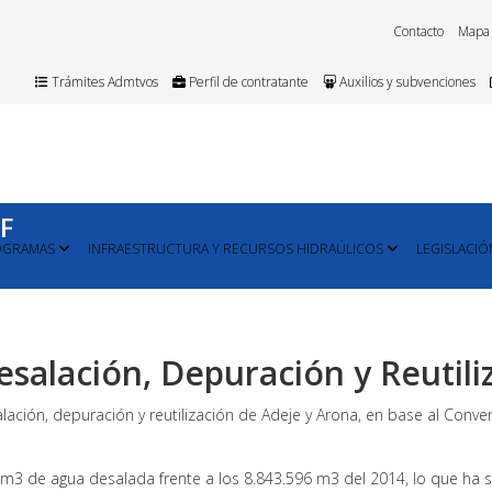
Contacto
Mapa
Trámites Admtvos
Perfil de contratante
Auxilios y subvenciones
TF
OGRAMAS
INFRAESTRUCTURA Y RECURSOS HIDRAÚLICOS
LEGISLACIÓ
salación, Depuración y Reutili
lación, depuración y reutilización de Adeje y Arona, en base al Conve
 m3 de agua desalada frente a los 8.843.596 m3 del 2014, lo que ha