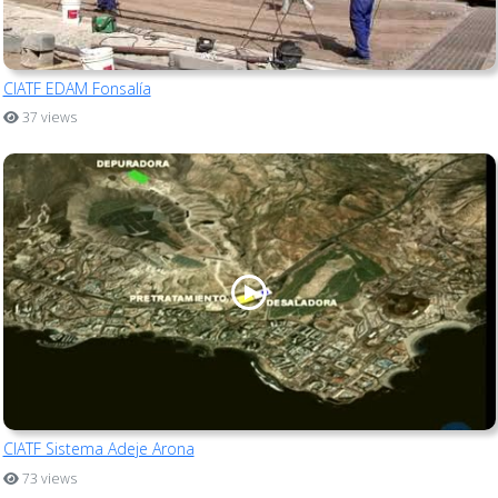
CIATF EDAM Fonsalía
37 views
CIATF Sistema Adeje Arona
73 views