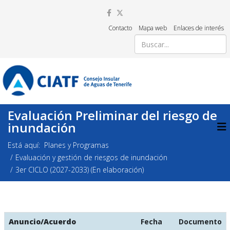
Contacto
Mapa web
Enlaces de interés
Evaluación Preliminar del riesgo de
inundación
Está aquí:
Planes y Programas
Evaluación y gestión de riesgos de inundación
3er CICLO (2027-2033) (En elaboración)
Anuncio/Acuerdo
Fecha
Documento