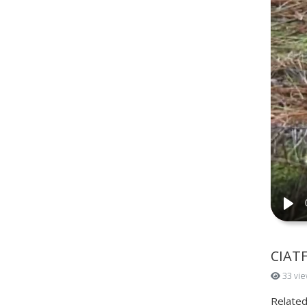
CIATF
33 vie
Related