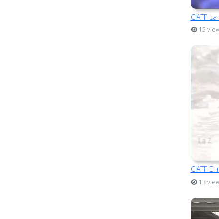
CIATF La 
15 vie
CIATF El 
13 vie