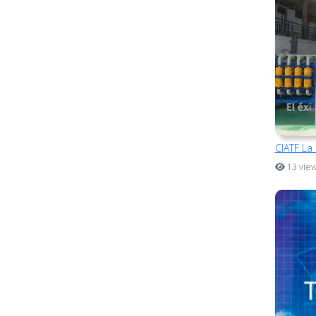
CIATF La
13 vie