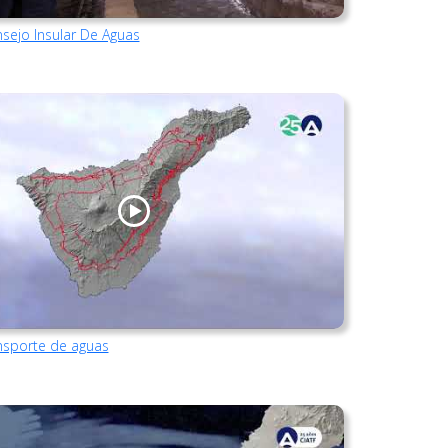
nsejo Insular De Aguas
ansporte de aguas