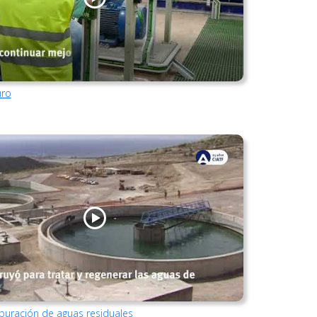
uro
puración de aguas residuales