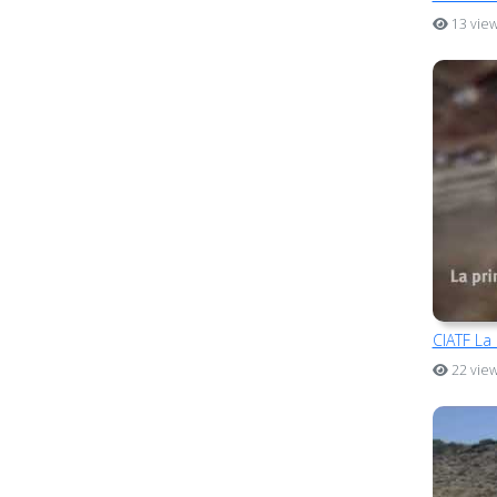
13 vie
CIATF La
22 vie