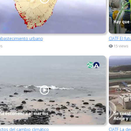
 abastecimiento urbano
CIATF El fut
ws
15 views
ectos del cambio climático
CIATF La de