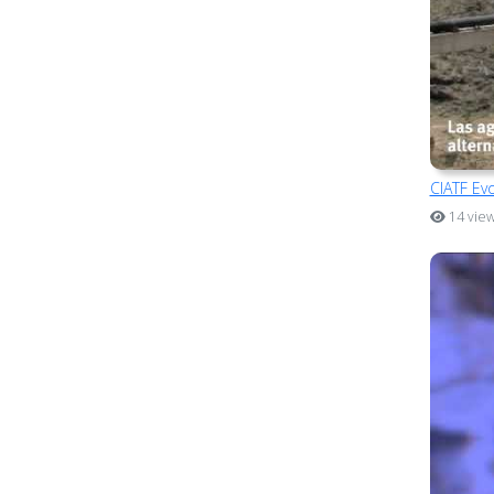
CIATF Ev
14 vie