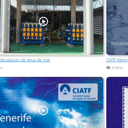
 desalación de agua de mar
CIATF Mejor
ws
4 views