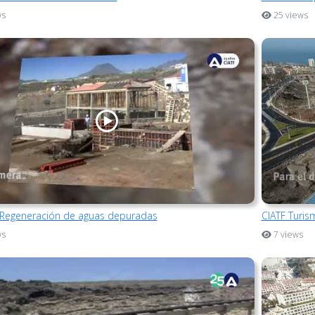
ws
25 views
 Regeneración de aguas depuradas
CIATF Turis
ws
7 views