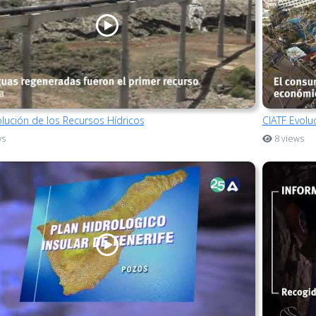
olución de los Recursos Hídricos
CIATF Evol
ws
8 views