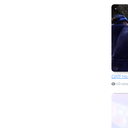
CIATF Ho
69 vie