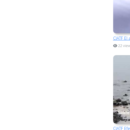
CIATF El
22 vie
CIATF Ef