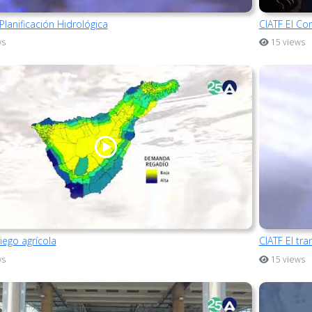
Planificación Hidrológica
CIATF El Co
ws
15 views
riego agrícola
CIATF El tr
ws
15 views